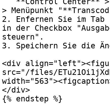
   **Control Center** > Button "**Einstellungen**" 
> Menüpunkt "**Transcod
2. Enfernen Sie im Tab 
in der Checkbox "Ausgab
steuern".

3. Speichern Sie die Än
<div align="left"><figu
src="/files/ETu21Oi1jXd
width="563"><figcaption
</div>

{% endstep %}
