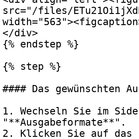
src="/files/ETu21Oi1jXd
width="563"><figcaption
</div>

{% endstep %}

{% step %}

#### Das gewünschten Au
1. Wechseln Sie im Side
"**Ausgabeformate**".

2. Klicken Sie auf das 