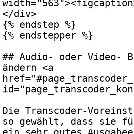
width="563"><figcaption
</div>

{% endstep %}

{% endstepper %}

## Audio- oder Video- B
ändern <a 
href="#page_transcoder_
id="page_transcoder_kon
Die Transcoder-Voreinst
so gewählt, dass sie fü
ein sehr gutes Ausgabee