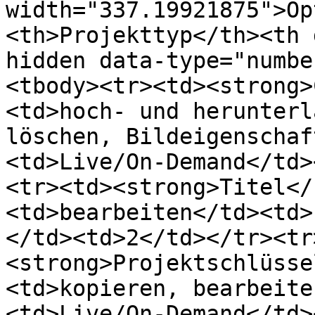
width="337.19921875">Op
<th>Projekttyp</th><th 
hidden data-type="numbe
<tbody><tr><td><strong>
<td>hoch- und herunterl
löschen, Bildeigenschaf
<td>Live/On-Demand</td>
<tr><td><strong>Titel</
<td>bearbeiten</td><td>
</td><td>2</td></tr><tr
<strong>Projektschlüsse
<td>kopieren, bearbeite
<td>Live/On-Demand</td>