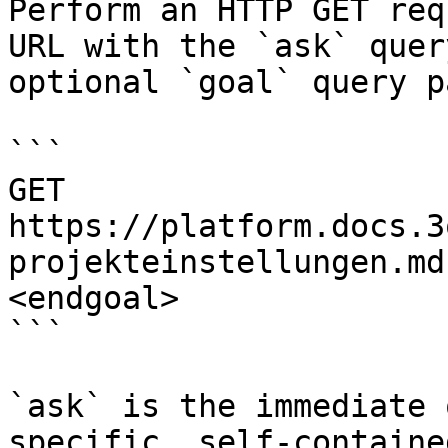
Perform an HTTP GET req
URL with the `ask` quer
optional `goal` query p
```

GET 
https://platform.docs.3
projekteinstellungen.md
<endgoal>

```

`ask` is the immediate 
specific, self-containe